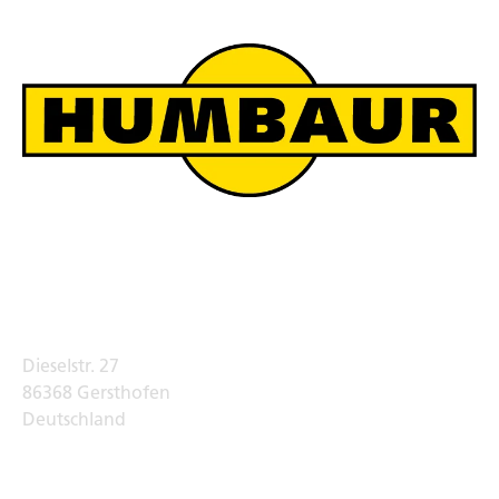
Humbaur Werksverkauf
Adresse
Dieselstr. 27
86368 Gersthofen
Deutschland
Telefon