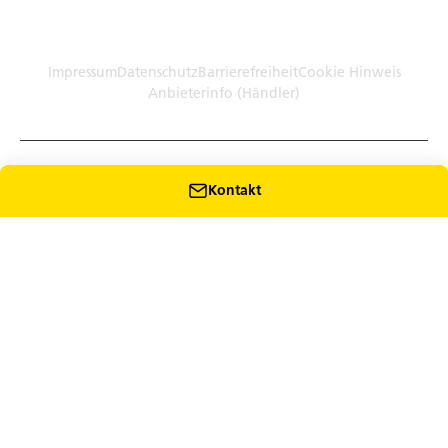
Germany (Plattform)
Händler: Humbaur GmbH Werksverkauf · Dieselstr. 27, 86368
Gersthofen
Impressum
Datenschutz
Barrierefreiheit
Cookie Hinweis
Anbieterinfo (Händler)
Kontakt