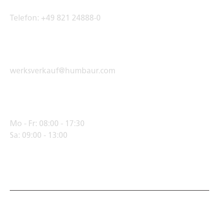
Telefon:
+49 821 24888-0
E-Mail Adresse
werksverkauf@humbaur.com
Öffnungszeiten
Mo - Fr:
08:00 - 17:30
Sa:
09:00 - 13:00
© Humbaur GmbH · Mercedesring 1, 86368 Gersthofen,