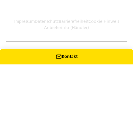
Germany (Plattform)
Händler: Humbaur GmbH Werksverkauf · Dieselstr. 27, 86368
Gersthofen
Impressum
Datenschutz
Barrierefreiheit
Cookie Hinweis
Anbieterinfo (Händler)
Kontakt