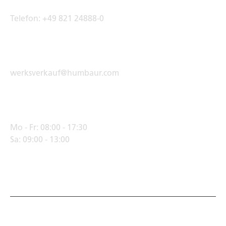
Telefon:
+49 821 24888-0
E-Mail Adresse
werksverkauf@humbaur.com
Öffnungszeiten
Mo - Fr:
08:00 - 17:30
Sa:
09:00 - 13:00
© Humbaur GmbH · Mercedesring 1, 86368 Gersthofen,