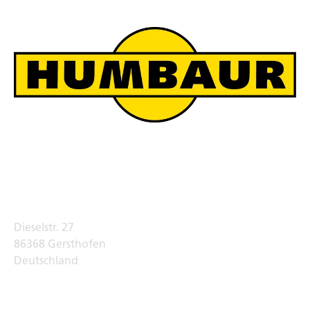
Humbaur Werksverkauf
Adresse
Dieselstr. 27
86368 Gersthofen
Deutschland
Telefon