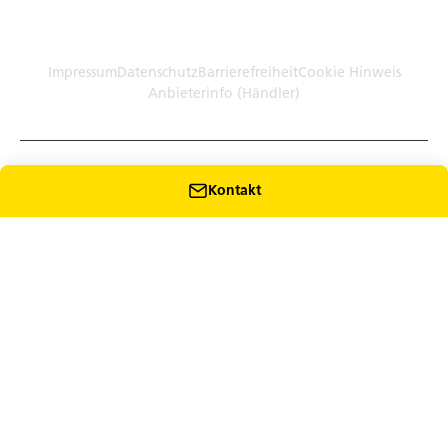
Germany (Plattform)
Händler: Humbaur GmbH Werksverkauf · Dieselstr. 27, 86368
Gersthofen
Impressum
Datenschutz
Barrierefreiheit
Cookie Hinweis
Anbieterinfo (Händler)
Kontakt