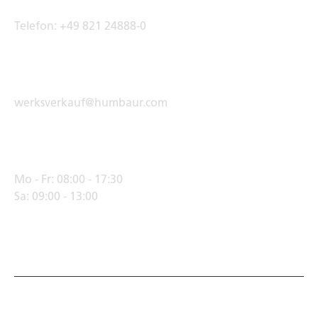
Telefon:
+49 821 24888-0
E-Mail Adresse
werksverkauf@humbaur.com
Öffnungszeiten
Mo - Fr:
08:00 - 17:30
Sa:
09:00 - 13:00
© Humbaur GmbH · Mercedesring 1, 86368 Gersthofen,