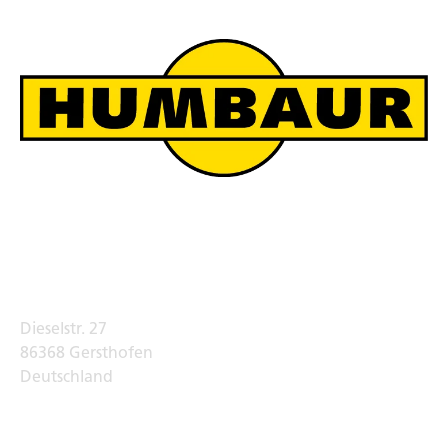
Humbaur Werksverkauf
Adresse
Dieselstr. 27
86368 Gersthofen
Deutschland
Telefon