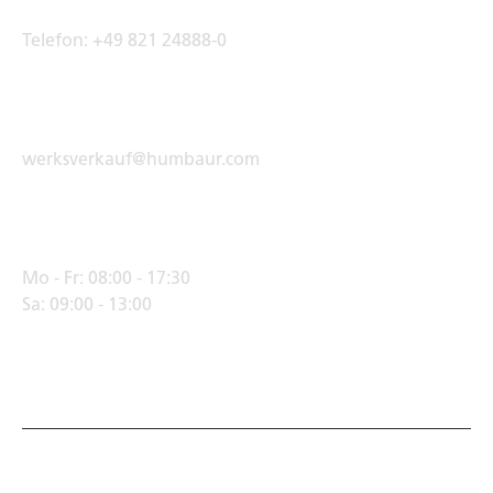
Telefon:
+49 821 24888-0
E-Mail Adresse
werksverkauf@humbaur.com
Öffnungszeiten
Mo - Fr:
08:00 - 17:30
Sa:
09:00 - 13:00
© Humbaur GmbH · Mercedesring 1, 86368 Gersthofen,