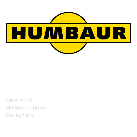
Humbaur Werksverkauf
Adresse
Dieselstr. 27
86368 Gersthofen
Deutschland
Telefon