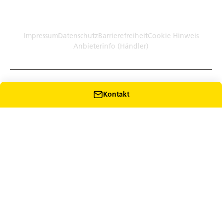
Germany (Plattform)
Händler: Humbaur GmbH Werksverkauf · Dieselstr. 27, 86368
Gersthofen
Impressum
Datenschutz
Barrierefreiheit
Cookie Hinweis
Anbieterinfo (Händler)
Kontakt