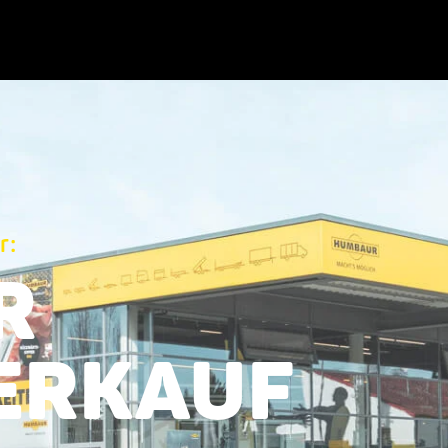
r:
R
ERKAUF