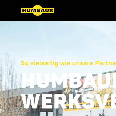
So vielseitig wie unsere Partne
HUMBAU
WERKSV