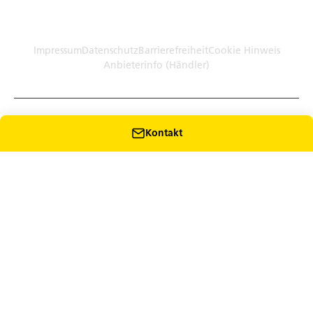
Germany (Plattform)
Händler: Humbaur GmbH Werksverkauf · Dieselstr. 27, 86368
Gersthofen
Impressum
Datenschutz
Barrierefreiheit
Cookie Hinweis
Anbieterinfo (Händler)
Kontakt