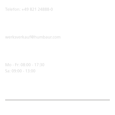
Telefon:
+49 821 24888-0
E-Mail Adresse
werksverkauf@humbaur.com
Öffnungszeiten
Mo - Fr:
08:00 - 17:30
Sa:
09:00 - 13:00
© Humbaur GmbH · Mercedesring 1, 86368 Gersthofen,