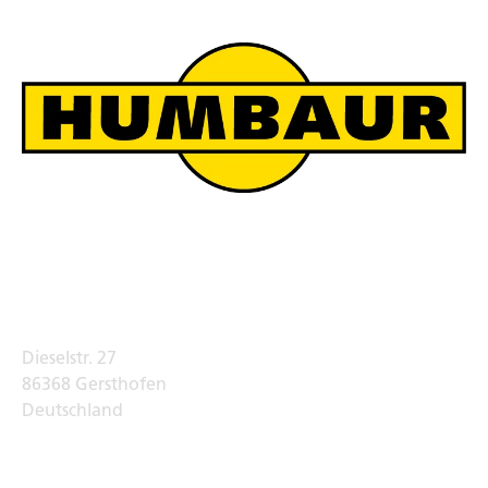
Humbaur Werksverkauf
Adresse
Dieselstr. 27
86368 Gersthofen
Deutschland
Telefon