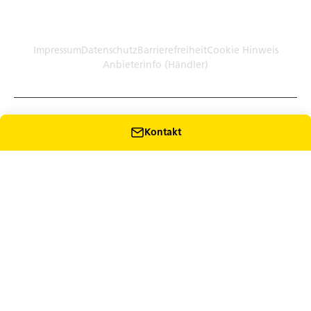
Germany (Plattform)
Händler: Humbaur GmbH Werksverkauf · Dieselstr. 27, 86368
Gersthofen
Impressum
Datenschutz
Barrierefreiheit
Cookie Hinweis
Anbieterinfo (Händler)
Kontakt