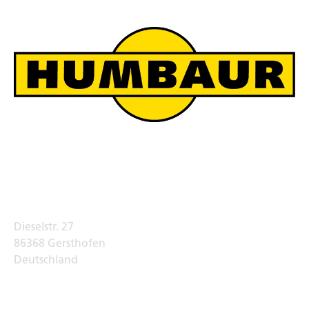
Humbaur Werksverkauf
Adresse
Dieselstr. 27
86368 Gersthofen
Deutschland
Telefon