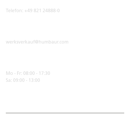
Telefon:
+49 821 24888-0
E-Mail Adresse
werksverkauf@humbaur.com
Öffnungszeiten
Mo - Fr:
08:00 - 17:30
Sa:
09:00 - 13:00
© Humbaur GmbH · Mercedesring 1, 86368 Gersthofen,