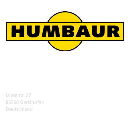
Humbaur Werksverkauf
Adresse
Dieselstr. 27
86368 Gersthofen
Deutschland
Telefon