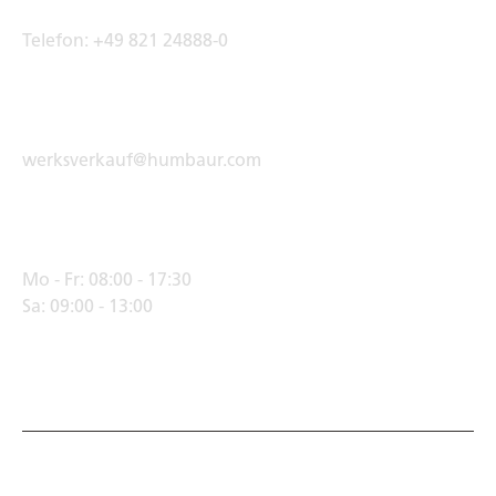
Telefon:
+49 821 24888-0
E-Mail Adresse
werksverkauf@humbaur.com
Öffnungszeiten
Mo - Fr:
08:00 - 17:30
Sa:
09:00 - 13:00
© Humbaur GmbH · Mercedesring 1, 86368 Gersthofen,