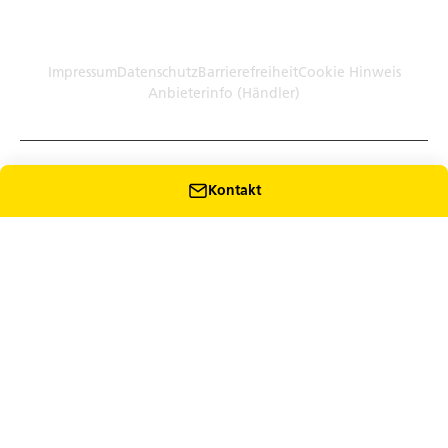
Germany (Plattform)
Händler: Humbaur GmbH Werksverkauf · Dieselstr. 27, 86368
Gersthofen
Impressum
Datenschutz
Barrierefreiheit
Cookie Hinweis
Anbieterinfo (Händler)
Kontakt