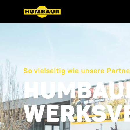
So vielseitig wie unsere Partne
HUMBAU
WERKSV