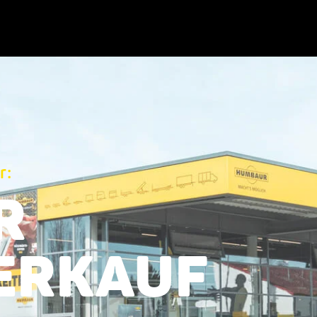
r:
R
ERKAUF