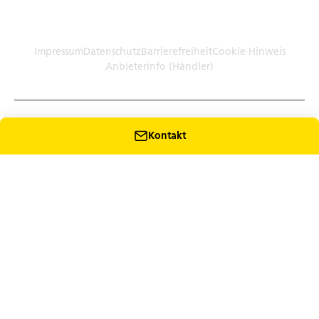
Germany (Plattform)
Händler: Humbaur GmbH Werksverkauf · Dieselstr. 27, 86368
Gersthofen
Impressum
Datenschutz
Barrierefreiheit
Cookie Hinweis
Anbieterinfo (Händler)
Kontakt