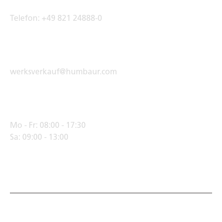
Telefon:
+49 821 24888-0
E-Mail Adresse
werksverkauf@humbaur.com
Öffnungszeiten
Mo - Fr:
08:00 - 17:30
Sa:
09:00 - 13:00
© Humbaur GmbH · Mercedesring 1, 86368 Gersthofen,