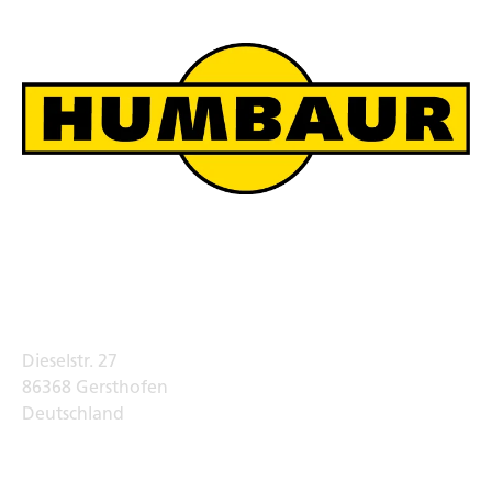
Humbaur Werksverkauf
Adresse
Dieselstr. 27
86368 Gersthofen
Deutschland
Telefon