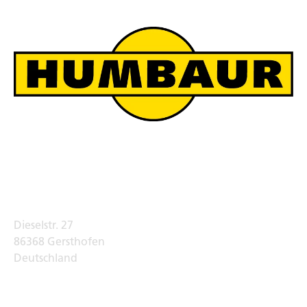
Humbaur Werksverkauf
Adresse
Dieselstr. 27
86368 Gersthofen
Deutschland
Telefon