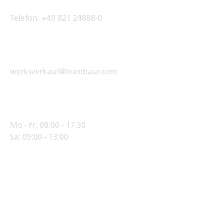
Telefon:
+49 821 24888-0
E-Mail Adresse
werksverkauf@humbaur.com
Öffnungszeiten
Mo - Fr:
08:00 - 17:30
Sa:
09:00 - 13:00
© Humbaur GmbH · Mercedesring 1, 86368 Gersthofen,