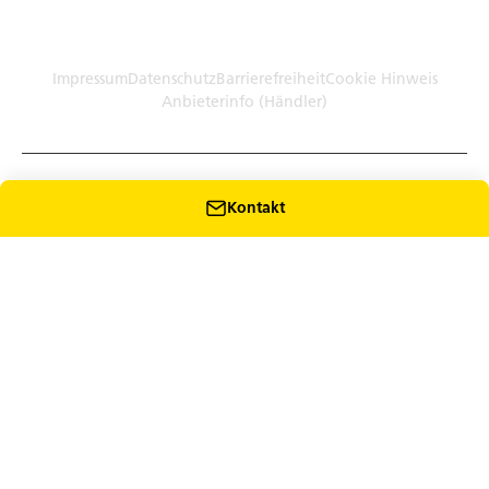
Germany (Plattform)
Händler: Humbaur GmbH Werksverkauf · Dieselstr. 27, 86368
Gersthofen
Impressum
Datenschutz
Barrierefreiheit
Cookie Hinweis
Anbieterinfo (Händler)
Kontakt