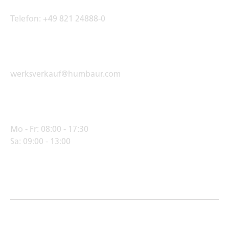
Telefon:
+49 821 24888-0
E-Mail Adresse
werksverkauf@humbaur.com
Öffnungszeiten
Mo - Fr:
08:00 - 17:30
Sa:
09:00 - 13:00
© Humbaur GmbH · Mercedesring 1, 86368 Gersthofen,