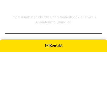
Germany (Plattform)
Händler: Humbaur GmbH Werksverkauf · Dieselstr. 27, 86368
Gersthofen
Impressum
Datenschutz
Barrierefreiheit
Cookie Hinweis
Anbieterinfo (Händler)
Kontakt