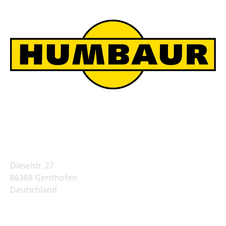
Humbaur Werksverkauf
Adresse
Dieselstr. 27
86368 Gersthofen
Deutschland
Telefon