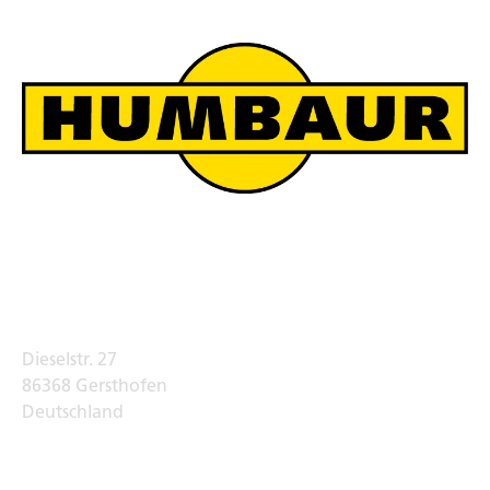
Humbaur Werksverkauf
Adresse
Dieselstr. 27
86368 Gersthofen
Deutschland
Telefon