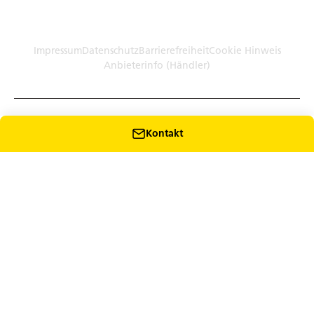
Germany (Plattform)
Händler: Humbaur GmbH Werksverkauf · Dieselstr. 27, 86368
Gersthofen
Impressum
Datenschutz
Barrierefreiheit
Cookie Hinweis
Anbieterinfo (Händler)
Kontakt