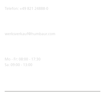
Telefon:
+49 821 24888-0
E-Mail Adresse
werksverkauf@humbaur.com
Öffnungszeiten
Mo - Fr:
08:00 - 17:30
Sa:
09:00 - 13:00
© Humbaur GmbH · Mercedesring 1, 86368 Gersthofen,