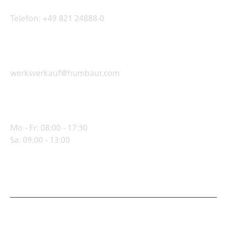
Telefon:
+49 821 24888-0
E-Mail Adresse
werksverkauf@humbaur.com
Öffnungszeiten
Mo - Fr:
08:00 - 17:30
Sa:
09:00 - 13:00
© Humbaur GmbH · Mercedesring 1, 86368 Gersthofen,