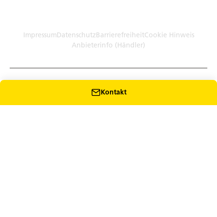
Germany (Plattform)
Händler: Humbaur GmbH Werksverkauf · Dieselstr. 27, 86368
Gersthofen
Impressum
Datenschutz
Barrierefreiheit
Cookie Hinweis
Anbieterinfo (Händler)
Kontakt