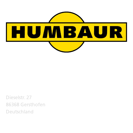
Humbaur Werksverkauf
Adresse
Dieselstr. 27
86368 Gersthofen
Deutschland
Telefon