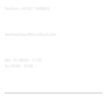
Telefon:
+49 821 24888-0
E-Mail Adresse
werksverkauf@humbaur.com
Öffnungszeiten
Mo - Fr:
08:00 - 17:30
Sa:
09:00 - 13:00
© Humbaur GmbH · Mercedesring 1, 86368 Gersthofen,