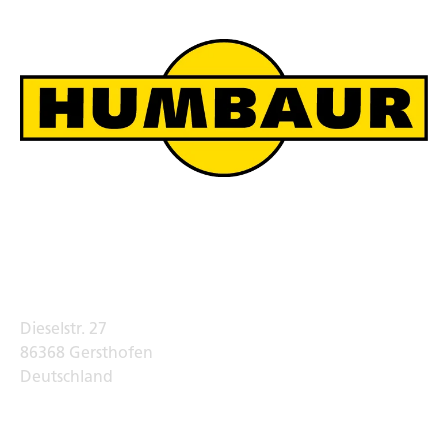
Humbaur Werksverkauf
Adresse
Dieselstr. 27
86368 Gersthofen
Deutschland
Telefon