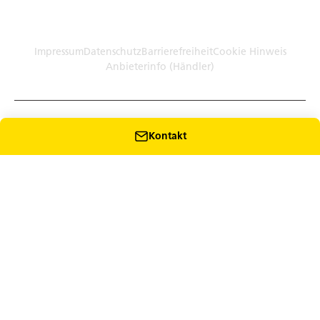
Germany (Plattform)
Händler: Humbaur GmbH Werksverkauf · Dieselstr. 27, 86368
Gersthofen
Impressum
Datenschutz
Barrierefreiheit
Cookie Hinweis
Anbieterinfo (Händler)
Kontakt